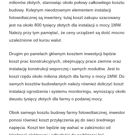
milionów złotych, stanowiąc około połowy całkowitego kosztu
budowy. Kolejnym nieodzownym elementem instalacji
fotowoltaicznej są inwertery, tutaj koszt zakupu szacowany
jest na około 800 tysięcy złotych dla instalacji o mocy 1MW.
Należy przy tym pamiętać, że ceny urządzeń są dość mocno
uzależnione od kursu walut.
Drugim po panelach głównym kosztem inwestycji będzie
koszt prac konstrukcyjnych, obejmujący prace ziemne oraz
instalację konstrukcji wsporczej i samych modułów. Jest to
koszt rzędu około miliona złotych dla farmy o mocy 1MW. Do
samych kosztów budowlanych należy również doliczyć koszt
instalacji ogrodzenia i systemu monitoringu, wynoszący około
dwustu tysięcy złotych dla farmy o podanej mocy.
Obok samego kosztu budowy farmy fotowoltaicznej, inwestor
ponosi również koszt przyłączenia jej do sieci średniego
napięcia. Koszt ten będzie się wahać w zależności od
lokalizacji elektrowni i odległości do najbliższej linii