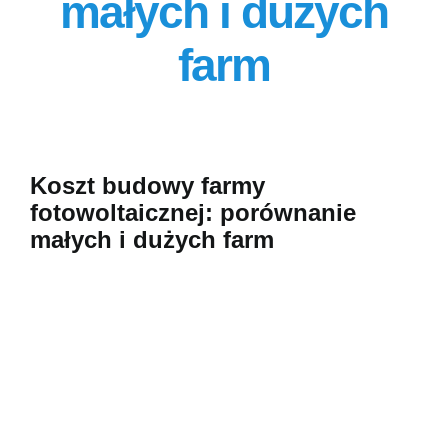
małych i dużych
Szkolenia
farm
O firmie
Kontakt
Koszt budowy farmy
fotowoltaicznej: porównanie
małych i dużych farm