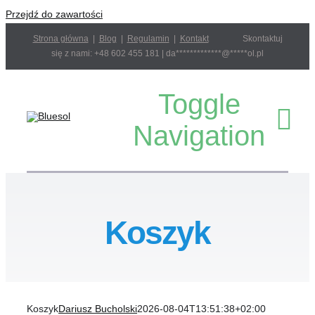
Przejdź do zawartości
Strona główna
|
Blog
|
Regulamin
|
Kontakt
Skontaktuj
się z nami: +48 602 455 181 |
da
*************
@
*****
ol.pl
Toggle
Navigation
Start
Koszyk
Sklep
Projektowanie 
Koszyk
Dariusz Bucholski
2026-08-04T13:51:38+02:00