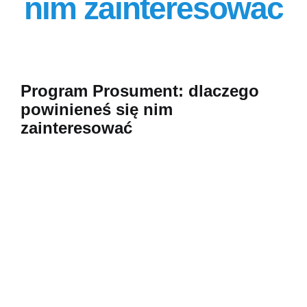
nim zainteresować
Szkolenia
O firmie
Program Prosument: dlaczego
Kontakt
powinieneś się nim
zainteresować