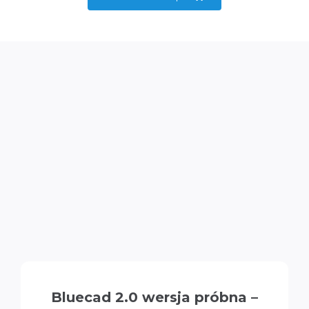
Szkolenia
O firmie
Kontakt
Bluecad 2.0 wersja próbna –