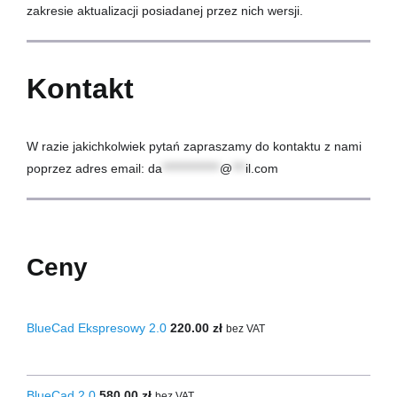
zakresie aktualizacji posiadanej przez nich wersji.
Kontakt
W razie jakichkolwiek pytań zapraszamy do kontaktu z nami
poprzez adres email:
da
*************
@
***
il.com
Ceny
BlueCad Ekspresowy 2.0
220.00
zł
bez VAT
BlueCad 2.0
580.00
zł
bez VAT