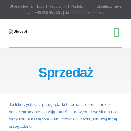
Przejdź
Strona główna
|
Blog
|
Regulamin
|
Kontakt
Skontaktuj się z
do
nami: +48 602 455 181 |
da
*************
@
*****
ol.pl
zawartości
Tog
Nav
Start
Sprzedaż
Sklep
Projektowanie 
Jeśli korzystasz z przeglądarki Internet Explorer i linki z
naszej strony nie działają, naciśnij prawym przyciskiem na
Pobierz
dany link, a następnie kliknij przycisk Otwórz, lub użyj innej
przeglądarki