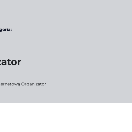
oria:
ator
ternetową Organizator