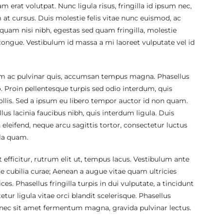
 erat volutpat. Nunc ligula risus, fringilla id ipsum nec,
t cursus. Duis molestie felis vitae nunc euismod, ac
quam nisi nibh, egestas sed quam fringilla, molestie
ongue. Vestibulum id massa a mi laoreet vulputate vel id
tum ac pulvinar quis, accumsan tempus magna. Phasellus
eo. Proin pellentesque turpis sed odio interdum, quis
mollis. Sed a ipsum eu libero tempor auctor id non quam.
 lacinia faucibus nibh, quis interdum ligula. Duis
 eleifend, neque arcu sagittis tortor, consectetur luctus
ula quam.
 efficitur, rutrum elit ut, tempus lacus. Vestibulum ante
re cubilia curae; Aenean a augue vitae quam ultricies
ces. Phasellus fringilla turpis in dui vulputate, a tincidunt
ur ligula vitae orci blandit scelerisque. Phasellus
onec sit amet fermentum magna, gravida pulvinar lectus.