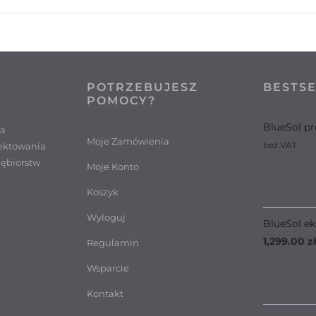
POTRZEBUJESZ
BESTS
POMOCY?
BlueSol pr
ia
Moje Zamówienia
bez VAT
ektowania
iębiorstw
Moje Konto
Koszyk
Wyloguj
BlueSol ek
1,299.00
zł
Regulamin
Wsparcie
Kontakt