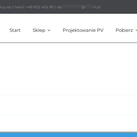
ę z nami: +48 602 455 181 |
da
*************
@
*****
ol.pl
Start
Sklep
Projektowanie PV
Pobierz