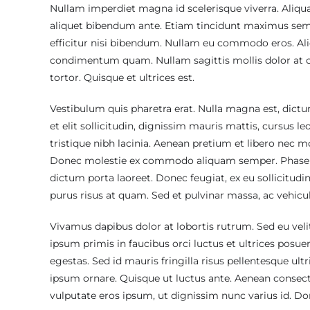
Nullam imperdiet magna id scelerisque viverra. Aliquam
aliquet bibendum ante. Etiam tincidunt maximus sem a
efficitur nisi bibendum. Nullam eu commodo eros. Ali
condimentum quam. Nullam sagittis mollis dolor at c
tortor. Quisque et ultrices est.
Vestibulum quis pharetra erat. Nulla magna est, dic
et elit sollicitudin, dignissim mauris mattis, cursus l
tristique nibh lacinia. Aenean pretium et libero nec 
Donec molestie ex commodo aliquam semper. Phasellus
dictum porta laoreet. Donec feugiat, ex eu sollicitudin
purus risus at quam. Sed et pulvinar massa, ac vehic
Vivamus dapibus dolor at lobortis rutrum. Sed eu velit
ipsum primis in faucibus orci luctus et ultrices posue
egestas. Sed id mauris fringilla risus pellentesque ultri
ipsum ornare. Quisque ut luctus ante. Aenean consectet
vulputate eros ipsum, ut dignissim nunc varius id. D