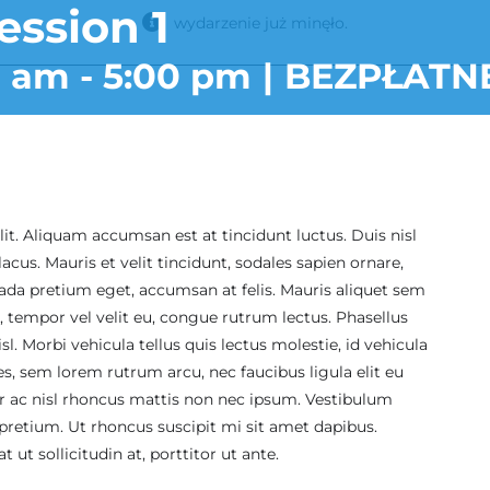
ssion 1
wydarzenie już minęło.
0 am
-
5:00 pm
|
BEZPŁATN
it. Aliquam accumsan est at tincidunt luctus. Duis nisl
acus. Mauris et velit tincidunt, sodales sapien ornare,
uada pretium eget, accumsan at felis. Mauris aliquet sem
, tempor vel velit eu, congue rutrum lectus. Phasellus
isl. Morbi vehicula tellus quis lectus molestie, id vehicula
s, sem lorem rutrum arcu, nec faucibus ligula elit eu
or ac nisl rhoncus mattis non nec ipsum. Vestibulum
pretium. Ut rhoncus suscipit mi sit amet dapibus.
 ut sollicitudin at, porttitor ut ante.