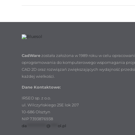
CadWare
została założona w 1989 roku w celu opracowan
oprogramowania do komputerowego wspomagania proj
CAD 2D oraz rozwiązań zwiększających wydajność przeds
każdej wielkości.
Dane Kontaktowe:
IRSEO sp. z o.o.
ul. Wilczyńskiego 25E lok 207
10-686 Olsztyn
NIP 7393876938
da
*************
@
*****
ol.pl