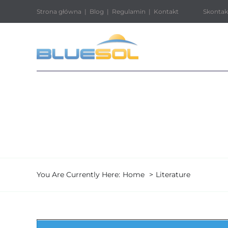
Przejdź
Strona główna
|
Blog
|
Regulamin
|
Kontakt
Skontaktuj si
do
zawartości
You Are Currently Here:
Home
Literature