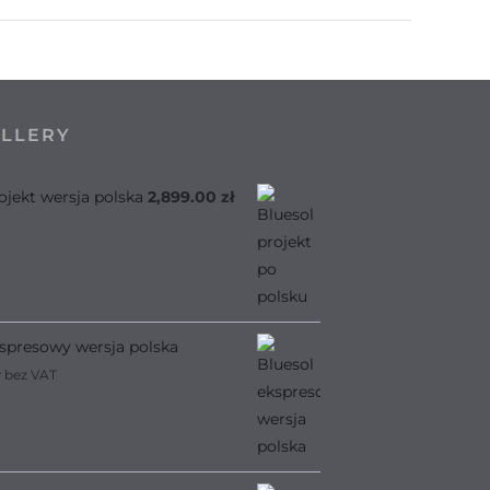
ELLERY
ojekt wersja polska
2,899.00
zł
spresowy wersja polska
bez VAT