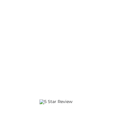
Amy Adams
Creative Student
Over 12,000
5 Star Ratings
Rated 5/5 by 12,000 Students