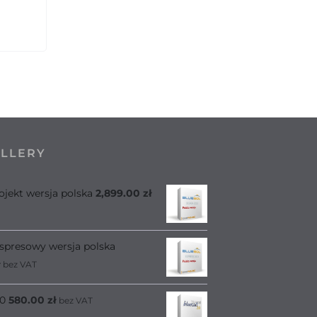
ELLERY
ojekt wersja polska
2,899.00
zł
spresowy wersja polska
bez VAT
.0
580.00
zł
bez VAT