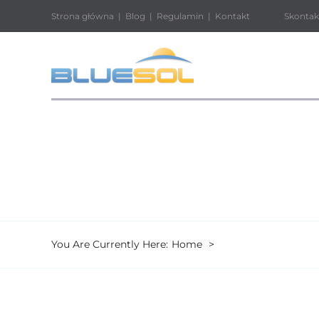
Przejdź
Strona główna
|
Blog
|
Regulamin
|
Kontakt
Skontaktuj si
do
zawartości
You Are Currently Here:
Home