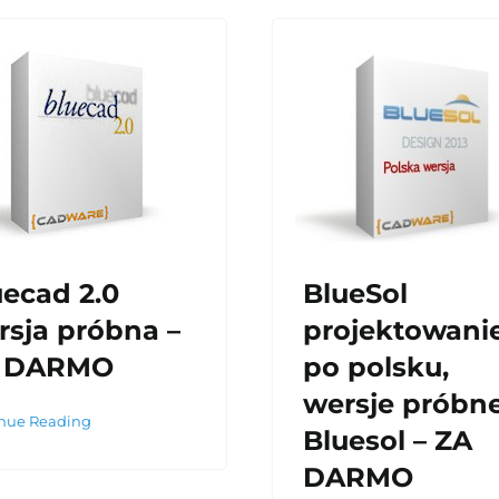
uecad 2.0
BlueSol
rsja próbna –
projektowani
 DARMO
po polsku,
wersje próbn
nue Reading
Bluesol – ZA
DARMO