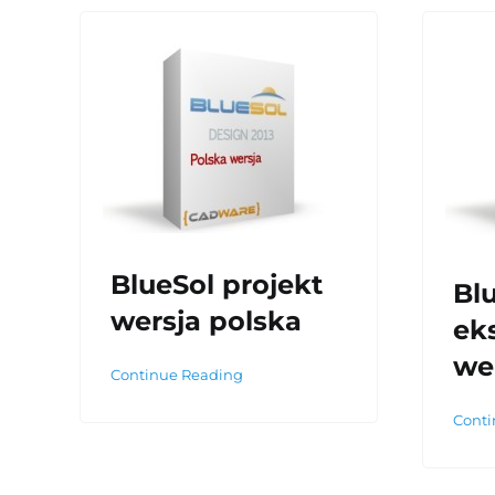
BlueSol projekt
Bl
wersja polska
ek
we
Continue Reading
Conti