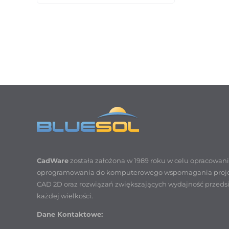
CadWare
została założona w 1989 roku w celu opracowan
oprogramowania do komputerowego wspomagania proj
CAD 2D oraz rozwiązań zwiększających wydajność przeds
każdej wielkości.
Dane Kontaktowe: