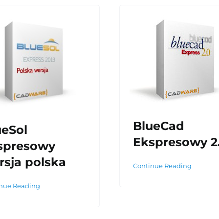
BlueCad
ueSol
Ekspresowy 2
spresowy
rsja polska
Continue Reading
nue Reading