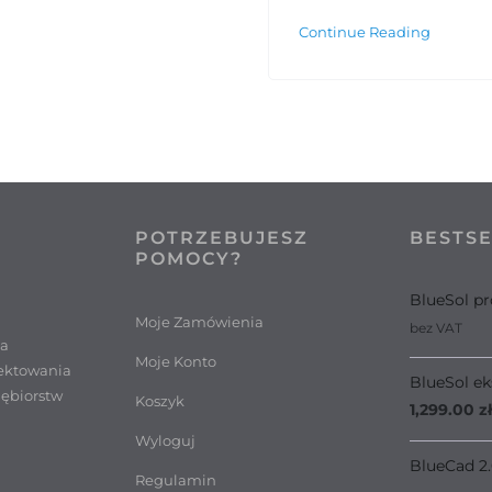
Continue Reading
POTRZEBUJESZ
BESTS
POMOCY?
BlueSol pr
Moje Zamówienia
bez VAT
ia
Moje Konto
ektowania
BlueSol ek
iębiorstw
Koszyk
1,299.00
zł
Wyloguj
BlueCad 2
Regulamin