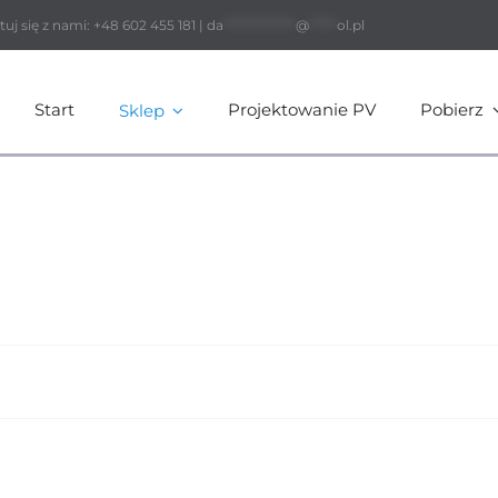
ę z nami: +48 602 455 181 |
da
*************
@
*****
ol.pl
Start
Projektowanie PV
Pobierz
Sklep