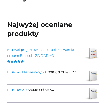
Najwyżej oceniane
produkty
BlueSol projektowanie po polsku, wersje
próbne Bluesol - ZA DARMO
Oceniono
4.67
na 5
BlueCad Ekspresowy 2.0
220.00
zł
bez VAT
BlueCad 2.0
580.00
zł
bez VAT