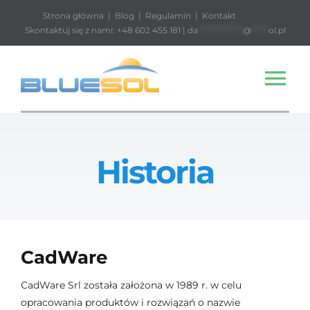
Przejdź
Strona główna
|
Blog
|
Regulamin
|
Kontakt
do
Skontaktuj się z nami: +48 602 455 181 |
da
*************
@
*****
ol.pl
zawartości
Tog
Nav
Start
Historia
Sklep
Projektowani
CadWare
Pobierz
CadWare Srl została założona w 1989 r. w celu
opracowania produktów i rozwiązań o nazwie