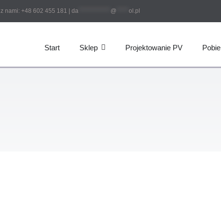
ami: +48 602 455 181 |
da
*************
@
*****
ol.pl
Start
Sklep
Projektowanie PV
Pobie