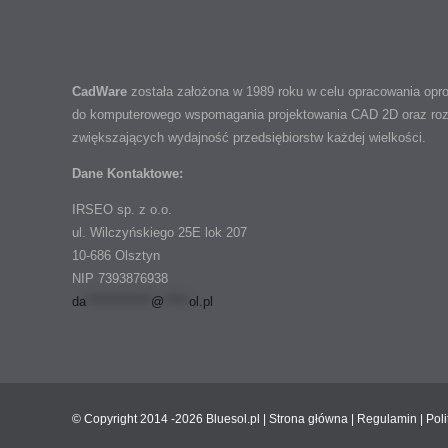
CadWare
została założona w 1989 roku w celu opracowania op
do komputerowego wspomagania projektowania CAD 2D oraz ro
zwiększających wydajność przedsiębiorstw każdej wielkości.
Dane Kontaktowe:
IRSEO sp. z o.o.
ul. Wilczyńskiego 25E lok 207
10-686 Olsztyn
NIP 7393876938
da
*************
@
*****
ol.pl
© Copyright 2014 -2026 Bluesol.pl |
Strona główna
|
Regulamin
|
Pol