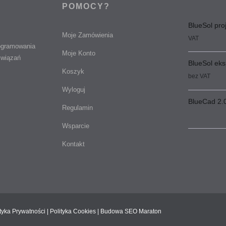
POMOCY?
BlueSol pro
Moje Zamówienia
VAT
rogramowania
Moje Konto
związań
BlueSol eks
Koszyk
bez VAT
Wyloguj
BlueCad 2.
Regulamin
Wsparcie
Kontakt
ityka Prywatności
|
Polityka Cookies
|
Budowa
SEO Maraton