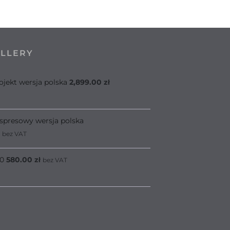
ELLERY
ojekt wersja polska
2,899.00
zł
spresowy wersja polska
bez VAT
.0
580.00
zł
bez VAT