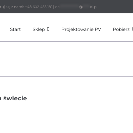
ę z nami: +48 602 455 181 |
da
*************
@
*****
ol.pl
Start
Sklep
Projektowanie PV
Pobierz
a świecie