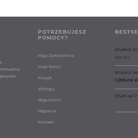
POTRZEBUJESZ
BESTS
POMOCY?
BlueSol pr
Moje Zamówienia
bez VAT
a
Moje Konto
ektowania
BlueSol ek
ębiorstw
Koszyk
1,299.00
zł
Wyloguj
BlueCad 2
Regulamin
Wsparcie
Kontakt