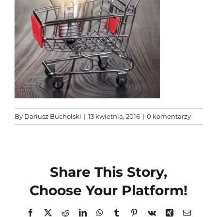
Szkolenia
O firmie
Kontakt
By
Dariusz Bucholski
|
13 kwietnia, 2016
|
0 komentarzy
Share This Story,
Choose Your Platform!
Facebook
X
Reddit
LinkedIn
WhatsApp
Tumblr
Pinterest
Vk
Xing
Email