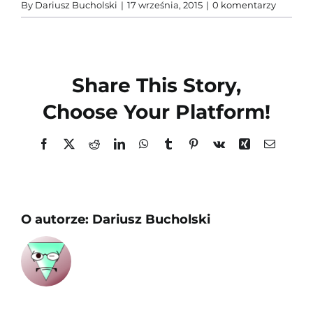
Szkolenia
By
Dariusz Bucholski
|
17 września, 2015
|
0 komentarzy
O firmie
Share This Story,
Kontakt
Choose Your Platform!
Facebook
X
Reddit
LinkedIn
WhatsApp
Tumblr
Pinterest
Vk
Xing
Email
O autorze:
Dariusz Bucholski